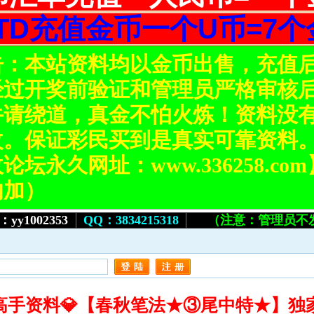
STD充值金币一个U币=7个
告：本站资料均以金币出售，充值
经过开奖前验证和管理员严格审核
请绕道，真金不怕火炼！资料没有
改。保证彩民买到是真实可靠资料
坛永久网址：www.336258.c
勿加）
yy1002353
QQ：
3834215318
（注意：管理员不
丰收高手资料💎【春秋笔法★③尾中特★】独