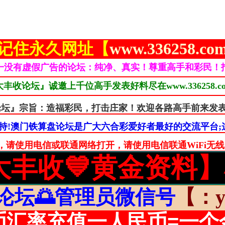
记住永久网址【
www.336258.c
一没有虚假广告的论坛：纯净、真实！尊重高手和彩民！
门大丰收论坛』诚邀上千位高手发表好料尽在www.336258
算盘论坛』宗旨：造福彩民，打击庄家！欢迎各路高手前来发
持!澳门铁算盘论坛是广大六合彩爱好者最好的交流平台;这
使用电信或联通网络打开，请使用电信联通WiFi无线网络打开
大丰收💙黄金资料
论坛🌅管理员微信号
【：yy
币汇率充值一人民币=一个