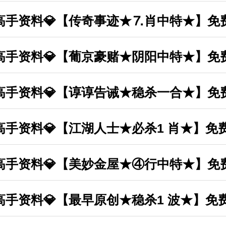
丰收高手资料💎【传奇事迹★⒎肖中特★】免
丰收高手资料💎【葡京豪赌★阴阳中特★】免
丰收高手资料💎【谆谆告诫★稳杀一合★】免
丰收高手资料💎【江湖人士★必杀1 肖★】免
丰收高手资料💎【美妙金屋★④行中特★】免
丰收高手资料💎【最早原创★稳杀1 波★】免