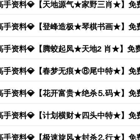
丰收高手资料💎【天地源气★家野三肖★】免
丰收高手资料💎【登峰造极★琴棋书画★】免
丰收高手资料💎【腾蛟起凤★天地2 肖★】免
丰收高手资料💎【春梦无痕★⑧尾中特★】免
丰收高手资料💎【花开富贵★绝杀⒌码★】免
丰收高手资料💎【计划横财★四头中特★】免
丰收高手资料💎【极速旋风★封杀⒉行★】免