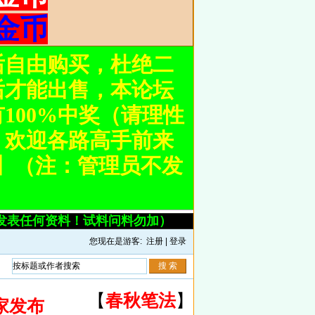
金币
后自由购买，杜绝二
后才能出售，本论坛
100%中奖（请理性
。欢迎各路高手前来
om】（注：管理员不发
发表任何资料！试料问料勿加）
您现在是游客:
注册
|
登录
【
春秋笔法
】
家发布