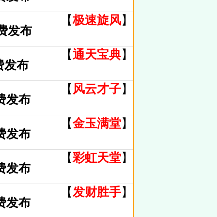
【
极速旋风
】
免费发布
【
通天宝典
】
费发布
【
风云才子
】
费发布
【
金玉满堂
】
费发布
【
彩虹天堂
】
费发布
【
发财胜手
】
费发布