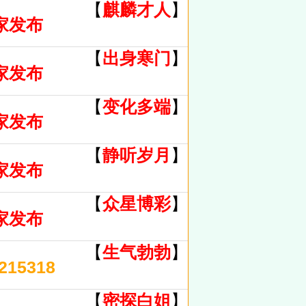
【
麒麟才人
】
家发布
【
出身寒门
】
家发布
【
变化多端
】
家发布
【
静听岁月
】
家发布
【
众星博彩
】
家发布
【
生气勃勃
】
15318
【
密探白姐
】