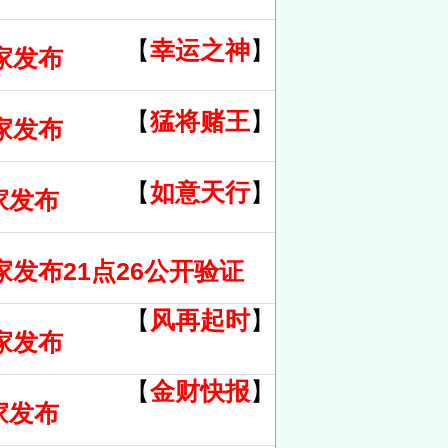
【
幸运之神
】
家发布
【
猛将赌王
】
家发布
【
如意天行
】
家发布
家发布21点26公开验证
【
风再起时
】
家发布
【
金财快报
】
家发布