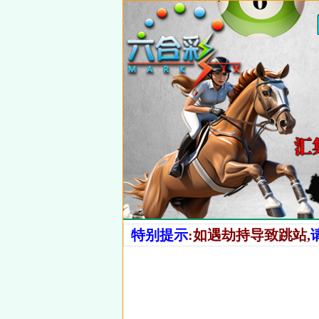
特别提示
:如遇劫持导致跳站,