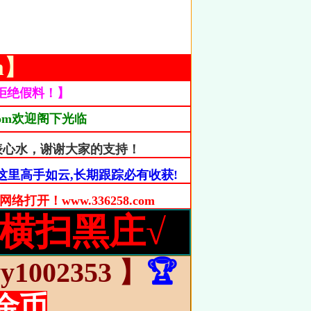
om】
拒绝假料！】
.com欢迎阁下光临
表心水，谢谢大家的支持！
里高手如云,长期跟踪必有收获!
！www.336258.com
】横扫黑庄
√
1002353 】
🏆
金币