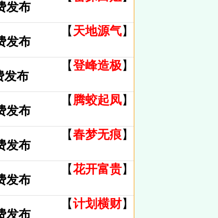
费发布
【
天地源气
】
费发布
【
登峰造极
】
费发布
【
腾蛟起凤
】
费发布
【
春梦无痕
】
费发布
【
花开富贵
】
费发布
【
计划横财
】
费发布