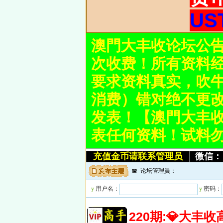
U
澳門大丰收论坛公
次收费！所有资料
要求资料真实，吹牛
消费）错对绝不更
发表！【澳門大丰收论
表任何资料！试料
充值金币请联系管理员
微信：：
☎ 论坛管理員：
y
用户名：
y
密码：
220期:💎大