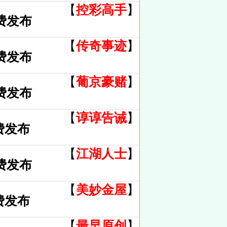
【
控彩高手
】
费发布
【
传奇事迹
】
费发布
【
葡京豪赌
】
费发布
【
谆谆告诫
】
费发布
【
江湖人士
】
费发布
【
美妙金屋
】
费发布
【
最早原创
】