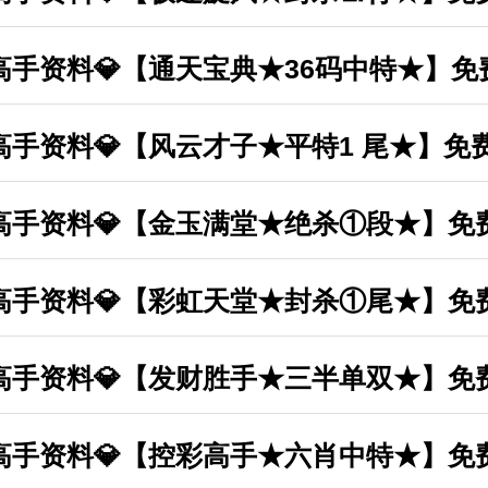
丰收高手资料💎【通天宝典★36码中特★】
丰收高手资料💎【风云才子★平特1 尾★】免
丰收高手资料💎【金玉满堂★绝杀①段★】免
丰收高手资料💎【彩虹天堂★封杀①尾★】免
丰收高手资料💎【发财胜手★三半单双★】免
丰收高手资料💎【控彩高手★六肖中特★】免