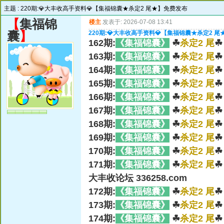
主题 :
220期:💎大丰收高手资料💎【集福锦囊★杀定2 尾★】免费发布
【
集福锦
楼主
发表于: 2026-07-08 13:41
囊
】
220期:💎大丰收高手资料💎【集福锦囊★杀定2 
162期:
《集福锦囊》
☘
杀定2 尾
☘
163期:
《集福锦囊》
☘
杀定2 尾
☘
164期:
《集福锦囊》
☘
杀定2 尾
☘
165期:
《集福锦囊》
☘
杀定2 尾
☘
166期:
《集福锦囊》
☘
杀定2 尾
☘
167期:
《集福锦囊》
☘
杀定2 尾
☘
168期:
《集福锦囊》
☘
杀定2 尾
☘
169期:
《集福锦囊》
☘
杀定2 尾
☘
170期:
《集福锦囊》
☘
杀定2 尾
☘
171期:
《集福锦囊》
☘
杀定2 尾
☘
大丰收论坛 336258.com
172期:
《集福锦囊》
☘
杀定2 尾
☘
173期:
《集福锦囊》
☘
杀定2 尾
☘
174期:
《集福锦囊》
☘
杀定2 尾
☘