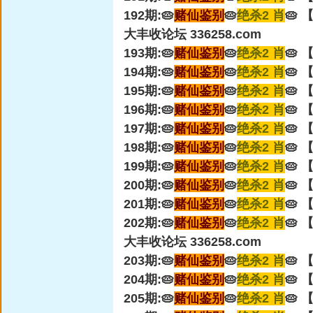
192期:🥧
赌仙鉴别
🥧
绝杀2 肖
🥧 
大丰收论坛 336258.com
193期:🥧
赌仙鉴别
🥧
绝杀2 肖
🥧 
194期:🥧
赌仙鉴别
🥧
绝杀2 肖
🥧 
195期:🥧
赌仙鉴别
🥧
绝杀2 肖
🥧 
196期:🥧
赌仙鉴别
🥧
绝杀2 肖
🥧 
197期:🥧
赌仙鉴别
🥧
绝杀2 肖
🥧 
198期:🥧
赌仙鉴别
🥧
绝杀2 肖
🥧 
199期:🥧
赌仙鉴别
🥧
绝杀2 肖
🥧 
200期:🥧
赌仙鉴别
🥧
绝杀2 肖
🥧 
201期:🥧
赌仙鉴别
🥧
绝杀2 肖
🥧 
202期:🥧
赌仙鉴别
🥧
绝杀2 肖
🥧 
大丰收论坛 336258.com
203期:🥧
赌仙鉴别
🥧
绝杀2 肖
🥧 
204期:🥧
赌仙鉴别
🥧
绝杀2 肖
🥧 
205期:🥧
赌仙鉴别
🥧
绝杀2 肖
🥧 