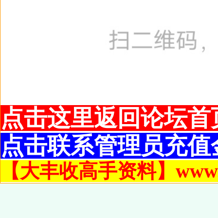
点击这里返回论坛首
点击联系管理员充值
【大丰收高手资料】www.33