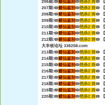
206期:🥧
赌仙鉴别
🥧
绝杀2 肖
🥧 
207期:🥧
赌仙鉴别
🥧
绝杀2 肖
🥧 
208期:🥧
赌仙鉴别
🥧
绝杀2 肖
🥧 
209期:🥧
赌仙鉴别
🥧
绝杀2 肖
🥧 
210期:🥧
赌仙鉴别
🥧
绝杀2 肖
🥧 
211期:🥧
赌仙鉴别
🥧
绝杀2 肖
🥧 
212期:🥧
赌仙鉴别
🥧
绝杀2 肖
🥧 
大丰收论坛 336258.com
213期:🥧
赌仙鉴别
🥧
绝杀2 肖
🥧 
214期:🥧
赌仙鉴别
🥧
绝杀2 肖
🥧 
215期:🥧
赌仙鉴别
🥧
绝杀2 肖
🥧 
216期:🥧
赌仙鉴别
🥧
绝杀2 肖
🥧 
217期:🥧
赌仙鉴别
🥧
绝杀2 肖
🥧 
218期:🥧
赌仙鉴别
🥧
绝杀2 肖
🥧 
219期:🥧
赌仙鉴别
🥧
绝杀2 肖
🥧 
220期:🥧
赌仙鉴别
🥧
绝杀2 肖
🥧 