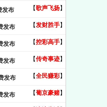
【
歌声飞扬
】
费发布
【
发财胜手
】
费发布
【
控彩高手
】
费发布
【
传奇事迹
】
费发布
【
全民赚彩
】
免费发布
【
葡京豪赌
】
费发布