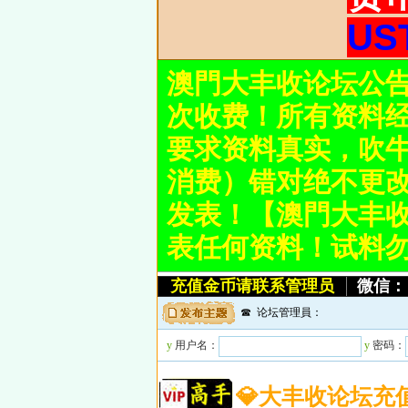
U
澳門大丰收论坛公
次收费！所有资料
要求资料真实，吹牛
消费）错对绝不更
发表！【澳門大丰收论
表任何资料！试料
充值金币请联系管理员
微信：：
☎ 论坛管理員：
y
用户名：
y
密码：
💎大丰收论坛充值微