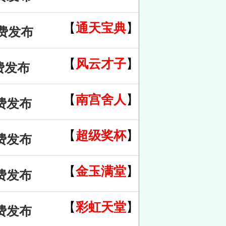
【
通天宝典
】
免费发布
【
风云才子
】
费发布
【
南宫舍人
】
费发布
【
超级奖杯
】
费发布
【
金玉满堂
】
费发布
【
彩虹天堂
】
费发布