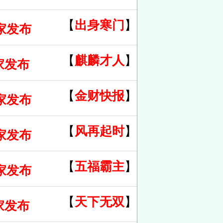
【
出身寒门
】
家发布
【
麒麟才人
】
家发布
【
金财快报
】
家发布
【
风再起时
】
家发布
【
五福霸主
】
家发布
【
天下无双
】
家发布