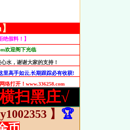
om】
拒绝假料！】
.com欢迎阁下光临
表心水，谢谢大家的支持！
里高手如云,长期跟踪必有收获!
！www.336258.com
】横扫黑庄
√
1002353 】
🏆
金币