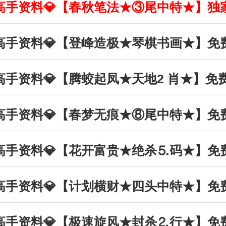
丰收高手资料💎【春秋笔法★③尾中特★】独
丰收高手资料💎【登峰造极★琴棋书画★】免
丰收高手资料💎【腾蛟起凤★天地2 肖★】免
丰收高手资料💎【春梦无痕★⑧尾中特★】免
丰收高手资料💎【花开富贵★绝杀⒌码★】免
丰收高手资料💎【计划横财★四头中特★】免
丰收高手资料💎【极速旋风★封杀⒉行★】免