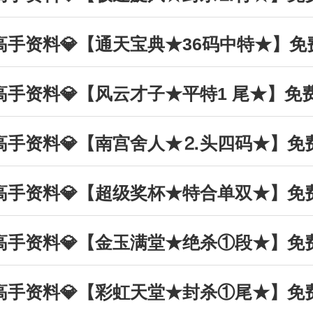
丰收高手资料💎【通天宝典★36码中特★】
丰收高手资料💎【风云才子★平特1 尾★】免
丰收高手资料💎【南宫舍人★⒉头四码★】免
丰收高手资料💎【超级奖杯★特合单双★】免
丰收高手资料💎【金玉满堂★绝杀①段★】免
丰收高手资料💎【彩虹天堂★封杀①尾★】免