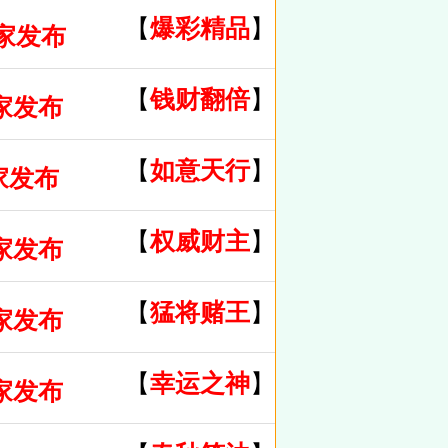
【
爆彩精品
】
独家发布
【
钱财翻倍
】
家发布
【
如意天行
】
家发布
【
权威财主
】
家发布
【
猛将赌王
】
家发布
【
幸运之神
】
家发布