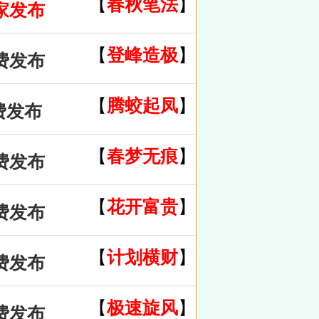
【
春秋笔法
】
家发布
【
登峰造极
】
费发布
【
腾蛟起凤
】
费发布
【
春梦无痕
】
费发布
【
花开富贵
】
费发布
【
计划横财
】
费发布
【
极速旋风
】
费发布