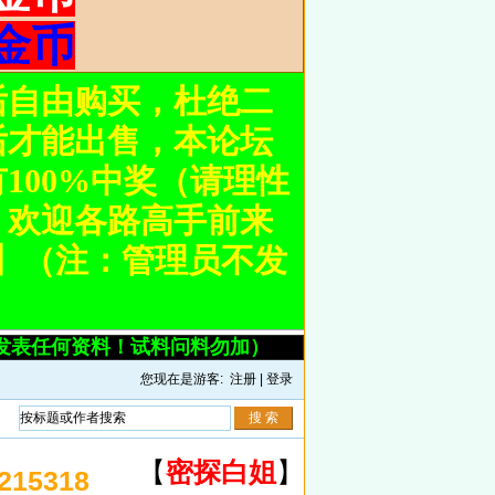
金币
后自由购买，杜绝二
后才能出售，本论坛
100%中奖（请理性
。欢迎各路高手前来
om】（注：管理员不发
发表任何资料！试料问料勿加）
您现在是游客:
注册
|
登录
【
密探白姐
】
15318