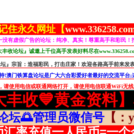
记住永久网址【
www.336258.c
一没有虚假广告的论坛：纯净、真实！尊重高手和彩民！
门大丰收论坛』诚邀上千位高手发表好料尽在www.336258
算盘论坛』宗旨：造福彩民，打击庄家！欢迎各路高手前来发
持!澳门铁算盘论坛是广大六合彩爱好者最好的交流平台;这
使用电信或联通网络打开，请使用电信联通WiFi无线网络打开
大丰收💙黄金资料
论坛🌅管理员微信号
【：yy
币汇率充值一人民币=一个