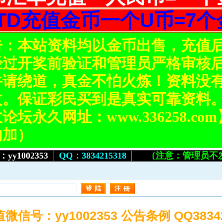
STD充值金币一个U币=7个
告：本站资料均以金币出售，充值
经过开奖前验证和管理员严格审核
请绕道，真金不怕火炼！资料没有
改。保证彩民买到是真实可靠资料
坛永久网址：www.336258.c
勿加）
yy1002353
QQ：
3834215318
（注意：管理员不
信号：yy1002353 公告条例 QQ38342