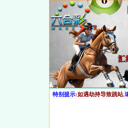
特别提示
:如遇劫持导致跳站,