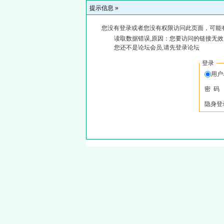
提示信息 »
您没有登录或者您没有权限访问此页面，可能
读取数据错误,原因：您要访问的链接无效,
您还不是论坛会员,请先登录论坛
登录
用
密 码
隐身登