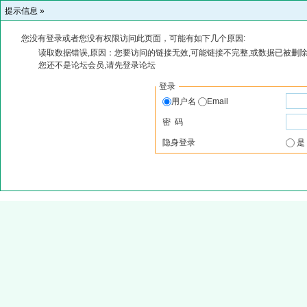
提示信息 »
您没有登录或者您没有权限访问此页面，可能有如下几个原因:
读取数据错误,原因：您要访问的链接无效,可能链接不完整,或数据已被删除
您还不是论坛会员,请先登录论坛
登录
用户名
Email
密 码
隐身登录