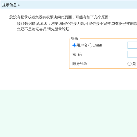
提示信息 »
您没有登录或者您没有权限访问此页面，可能有如下几个原因:
读取数据错误,原因：您要访问的链接无效,可能链接不完整,或数据已被删除
您还不是论坛会员,请先登录论坛
登录
用户名
Email
密 码
隐身登录