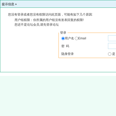
提示信息 »
您没有登录或者您没有权限访问此页面，可能有如下几个原因:
用户组权限：你所属的用户组没有发表回复的权限!
您还不是论坛会员,请先登录论坛
登录
用户名
Email
密 码
隐身登录