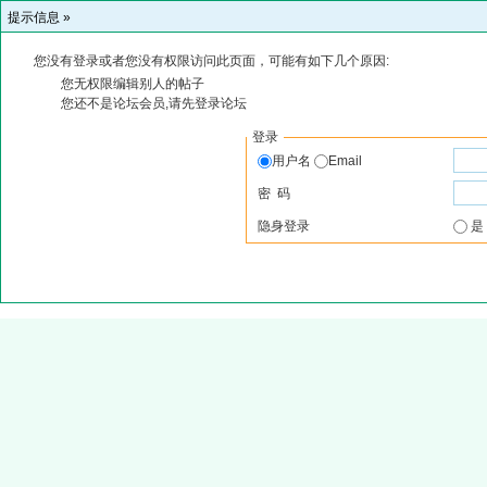
提示信息 »
您没有登录或者您没有权限访问此页面，可能有如下几个原因:
您无权限编辑别人的帖子
您还不是论坛会员,请先登录论坛
登录
用户名
Email
密 码
隐身登录